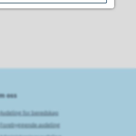
m oss
Avdeling for beredskap
Forebyggende avdeling