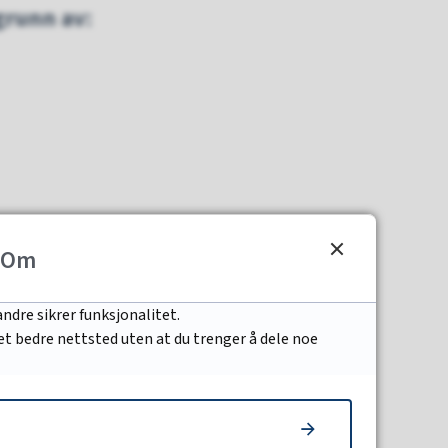
grunn av:
Om
gere krav til dere som
ndre sikrer funksjonalitet.
 et bedre nettsted uten at du trenger å dele noe