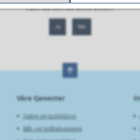
Fant du det du lette etter?
Ja
Nei
Våre tjenester
O
Feiing og boligtilsyn
Bål- og bråtebrenning