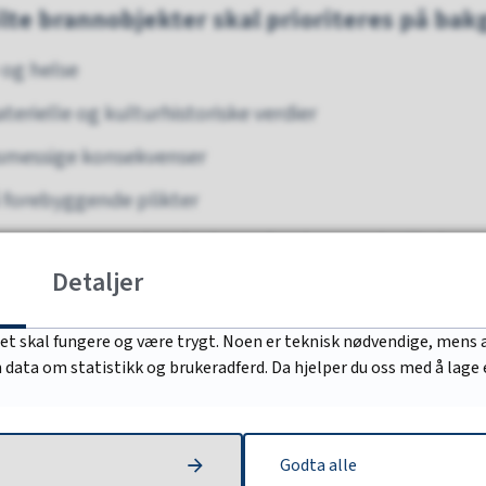
lte brannobjekter skal prioriteres på bak
v og helse
aterielle og kulturhistoriske verdier
nsmessige konsekvenser
å forebyggende plikter
sammenlignet med andre brannforebyggende tiltak.
Detaljer
om særskilt brannobjekt utløser ingen nye eller stren
t.
det skal fungere og være trygt. Noen er teknisk nødvendige, mens a
nn data om statistikk og brukeradferd. Da hjelper du oss med å lage
Godta alle