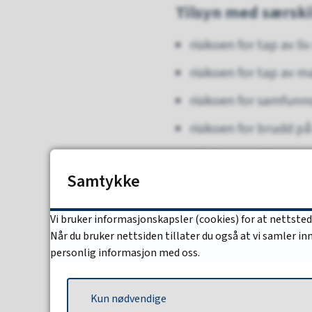
Tilsyn med særski
risikoen for tap av li
risikoen for tap av m
risikoen for samfun
risikoen for brudd p
effekten av tilsyn 
Samtykke
Det å være registrert s
eier/bruker/virksomhe
Vi bruker informasjonskapsler (cookies) for at nettste
Når du bruker nettsiden tillater du også at vi samler i
personlig informasjon med oss.
Sist endret
25.11.2024 13.01
Kun nødvendige