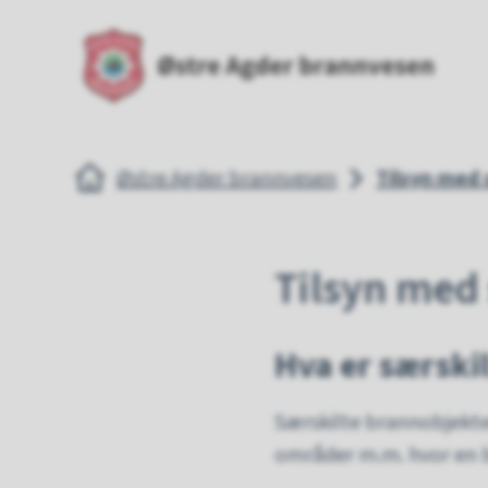
Østre Agder brannvesen
Øst
Du er her:
Østre Agder brannvesen
Tilsyn med 
Tilsyn med
Hva er særski
Særskilte brannobjekte
områder m.m. hvor en br