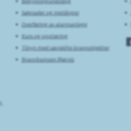
Bekymringsmelding
Søknader og meldinger
Overføring av alarmanlegg
Kurs og opplæring
Tilsyn med særskilte brannobjekter
Brannbamsen Bjørnis
3,