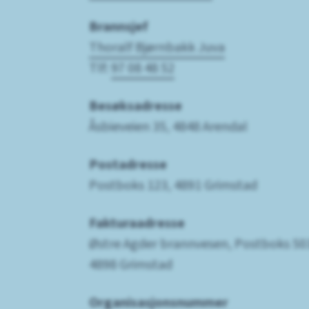
Brannsjef
Thoralf Bjørnbakk Juva
Tlf:
97 08 48 52
Besøksadresse
Åsbieveien 35, 4848 Arendal
Postadresse
Postboks 123, 4891 Grimstad
Fakturaadresse
Østre Agder brannvesen, Postboks 50
4898 Grimstad
Organisasjonsnummer