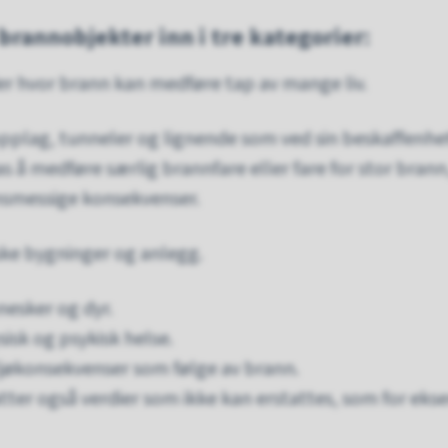
 brannobjekter inn i tre kategorier:
er hvor brann kan medføre tap av mange liv.
opplag, tunneler og lignende som ved sin beskaffenhe
s å medføre særlig brannfare eller fare for stor brann
smessige konsekvenser.
iske bygninger og anlegg.
nesker og dyr.
isk og psykisk helse.
ljøkonsekvenser som følge av brann.
atter også verdier som ikke kan erstattes, som for ek