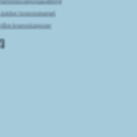
Administrasjonsavdeling
Jobbe i brannvesenet
Våre brannstasjoner