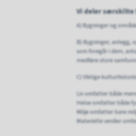
Vi deler særskilte
A) Bygninger og områd
B) Bygninger, anlegg, 
som foregår i dem, anta
medføre store samfunn
C) Viktige kulturhistor
Liv omfatter både men
Helse omfatter både fys
Miljø omfatter bare mi
Materielle verdier omf