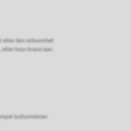
t eller den virksomhet
, eller hvor brann kan
sempel kulturminner.