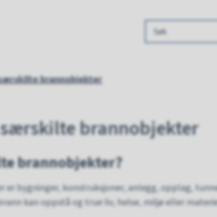
re Agder brannvesen
særskilte brannobjekter
 særskilte brannobjekter
lte brannobjekter?
r er bygninger, konstruksjoner, anlegg, opplag, tunne
ann kan oppstå og true liv, helse, miljø eller materie