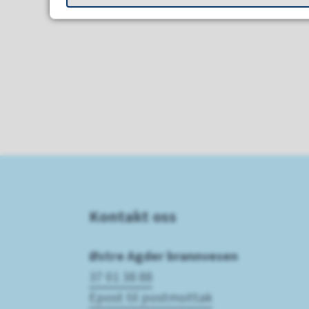
Kontakt oss
Østre Agder brannvesen
37 01 38 88
Epost til postmottak