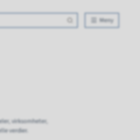
Meny
ler, virksomheter,
lle verdier.