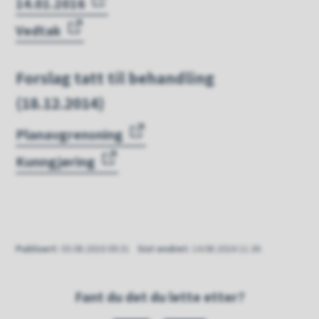
14.01.2016
Vedtak
Forslag tatt til behandling
(18.12.2014)
Planavgrensning
Kunngjøring
Publisert
03.08.2016 09.31
Sist endret
14.08.2024 11.36
Fant du det du lette etter?