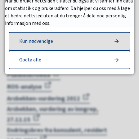
(09.03.2016)
Når du bruker nettsiden tillater du også at vi samler inn data
om statistikk og brukeradferd. Da hjelper du oss med å lage
Plankart
et bedre nettsted uten at du trenger å dele noe personlig
informasjon med oss.
Bestemmelser
Illustrasjon
Kun nødvendige
Profiler, revidert 19.02.16
Godta alle
Profilplan, revidert 19.02.16
Planbeskrivelse
ROS-analyse
Arsbekken-vurdering 2012
Arsbekken, vurdering av inngrep,
27.12.15
Endringsbrev fra konsulent, revidert