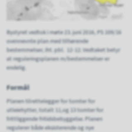
Ingen
Bystyret vedtok i møte 23. juni 2016, PS 109/16
ovennevnte plan med tilhørende
bestemmelser, iht. pbl. 12-12. Vedtaket betyr
at reguleringsplanen m/bestemmelser er
endelig.
Formål
Planen tilrettelegger for tomter for
utleiehytter, totalt 11,og 13 tomter for
frittliggende fritidsbebyggelse. Planen
regulerer både eksisterende og nye