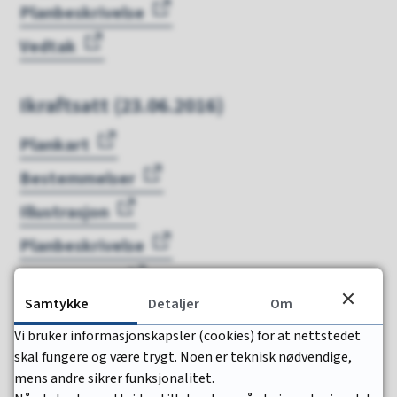
Planbeskrivelse
Vedtak
Ikraftsatt (23.06.2016)
Plankart
Bestemmelser
Illustrasjon
Planbeskrivelse
ROS-analyse
Samtykke
Detaljer
Om
Vedtak
Vi bruker informasjonskapsler (cookies) for at nettstedet
skal fungere og være trygt. Noen er teknisk nødvendige,
Besluttet offentlig ettersyn
mens andre sikrer funksjonalitet.