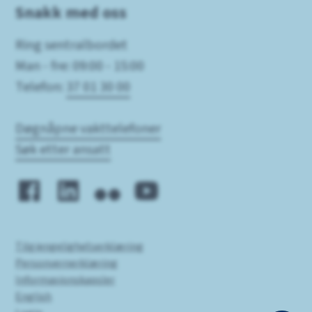
Snakk med oss
Ring sentralbordet
Man - fre: 09:00 - 15:00
Telefon:
37 01 30 00
Døgnåpne vakttelefoner
Søk etter ansatt
Tilgjengelighetserklæring
Personvernerklæring
Informasjonskapsler
English