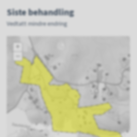
Siste behandling
Vedtatt mindre endring
+
–