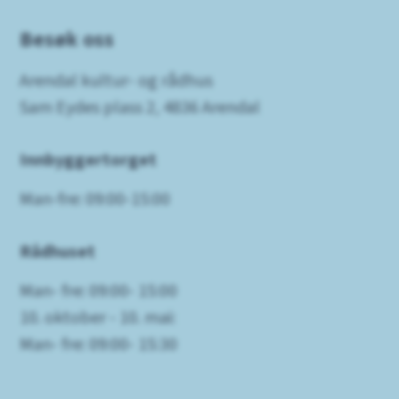
Besøk oss
Arendal kultur- og rådhus
Sam Eydes plass 2, 4836 Arendal
Innbyggertorget
Man-fre: 09:00-15:00
Rådhuset
Man- fre: 09:00- 15:00
10. oktober - 10. mai:
Man- fre: 09:00- 15:30