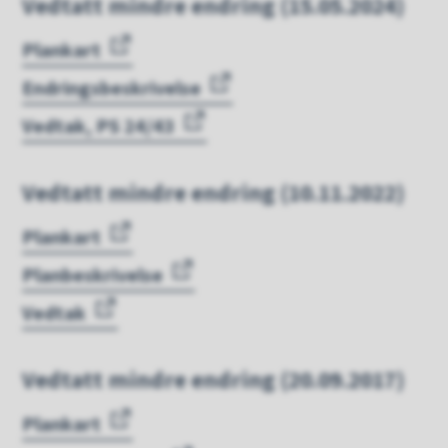
Vedtatt mindre endring (15.05.2024)
Plankart
Endringsbeskrivelse
Vedtak, PS 24/43
Vedtatt mindre endring (10.11.2022)
Plankart
Planbeskrivelse
Vedtak
Vedtatt mindre endring (20.09.2017)
Plankart