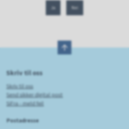
Ja
Nei
Skriv til oss
Skriv til oss
Send sikker digital post
SiFra - meld feil
Postadresse