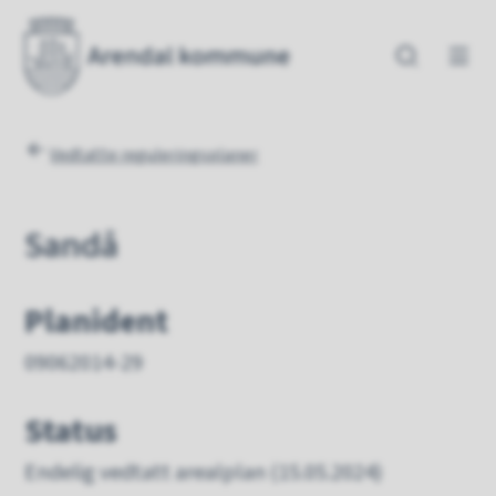
Arendal kommune
Arendal kommune
Du er her:
Vedtatte reguleringsplaner
Sandå
Planident
09062014-29
Status
Endelig vedtatt arealplan (15.05.2024)