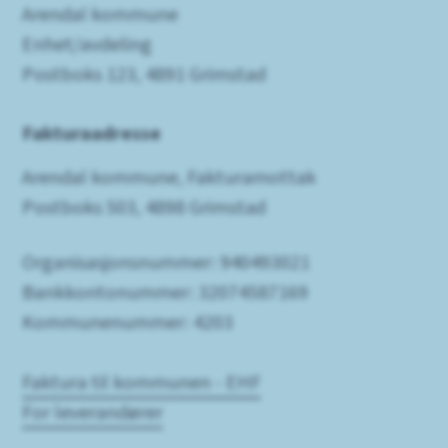
Arendal kommune
Enhet/avdeling
Postboks 123, 4891 Grimstad
Fakturaadresse
Arendal kommune, Fakturamottak
Postboks 503, 4898 Grimstad
Organisasjonsnummer: 940493021
Bankkontonummer: 32074587169
Kommunenummer: 4203
Faktura til kommunen - EHF
For leverandører