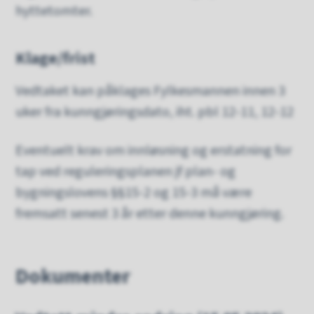
hyttetomter.
Klage/frist
Vedtaket kan påklages Fylkesmannen innen 3
uker fra kunngjøringsdato, iht. pbl 12-11, 12-12
Eventuelt krav om innløsning og erstatning for
tap ved reguleringsplanen jf plan- og
bygningslovens §§15-2 og 15-3 må være
fremsatt senest 3 år etter denne kunngjøring.
Dokumenter