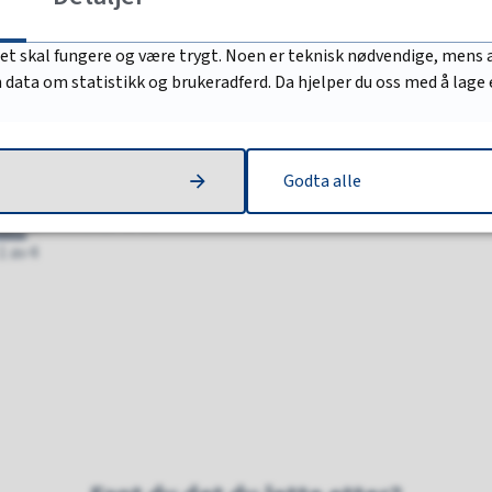
Hvordan skaper vi tilhørighet i et flerkulturelt arbeidsliv? De
da Arendal kommune sammen med gode partnere, inviterte til 
det skal fungere og være trygt. Noen er teknisk nødvendige, mens a
08.12.2025 kl. 10.06
nn data om statistikk og brukeradferd. Da hjelper du oss med å lage
Publisert
Miljøovervåking ved Hoveodden – et viktig prosjek
fremtiden
Arendal kommune er godt i gang med et langsiktig miljøpros
Hovekilen. I samarbeid med Multiconsult skal fuglelivet og mar
Godta alle
28.11.2025 kl. 10.47
Publisert
1
av
4