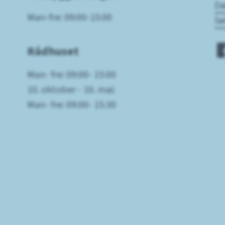
Dø
Man-fre: 09:00-15:00
Sø
Rådhuset
Man- fre: 09:00- 15:00
10. oktober - 10. mai:
Man- fre: 09:00- 15:30