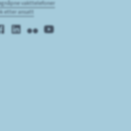
gnåpne vakttelefoner
k etter ansatt