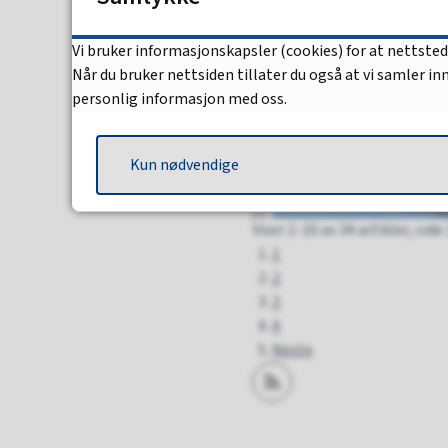
Vi bruker informasjonskapsler (cookies) for at nettste
Når du bruker nettsiden tillater du også at vi samler i
personlig informasjon med oss.
Kun nødvendige
Viser
1-10
av
34
artikler,
side
1
2
3
4
Neste
Abonner på RSS