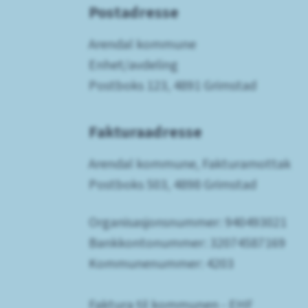
Postadresse
Arendal kommune
Enhet/avdeling
Postboks 123, 4891 Grimstad
Fakturaadresse
Arendal kommune, Fakturamottak
Postboks 503, 4898 Grimstad
Organisasjonsnummer: 940493021
Bankkontonummer: 32074587169
Kommunenummer: 4203
Faktura til kommunen - EHF