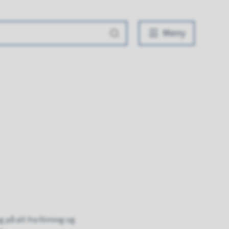
Meny
 på alt fra filming og