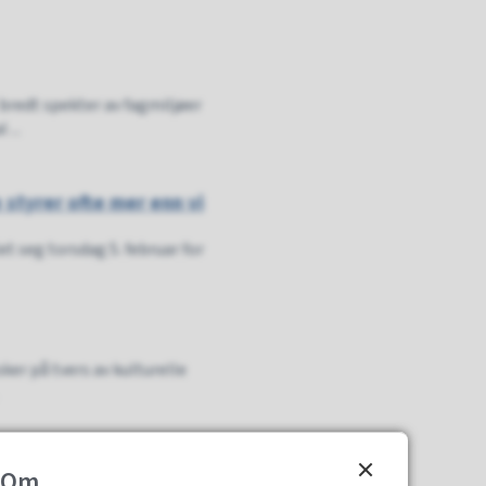
bredt spekter av fagmiljøer
...
 styrer ofte mer enn vi
t seg torsdag 5. februar for
er på tvers av kulturelle
Om