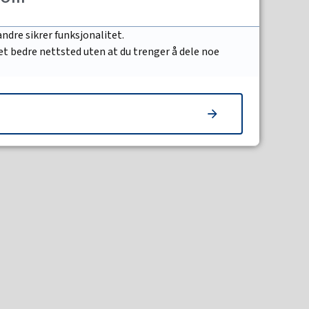
tte spørsmålet sto sentralt
...
ndre sikrer funksjonalitet.
 et bedre nettsted uten at du trenger å dele noe
t for naturen og
jekt ved Hoveodden og
ine natu...