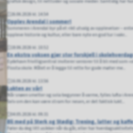
grafisk design, til nettsider og sosiale medier. Samtidig har hun 
26.06.2026 kl. 14.54
Publisert
Opplev Arendal i sommer!
Sommeren i Arendal byr på et rikt utvalg av opplevelser – enten 
oppleve historie og kultur, eller bare nyte en god tur i vakr...
18.06.2026 kl. 10.52
Publisert
En ekstra voksen gjør stor forskjell i skolehverda
Eydehavn frivilligsentral inviterer seniorer til å bli med som 
Flosta skole. Målet er å legge til rette for gode møter me...
16.06.2026 kl. 13.56
Publisert
Lukten av vår!
Når snøen smelter og sola begynner å varme, fylles lufta i Arend
Selv om den kan være stram for nesen, er det faktisk lukt...
04.05.2026 kl. 09.31
Publisert
Bli med på Sterk og Stødig: Trening, latter og kaff
Føler du deg litt usikker når du går, eller har hverdagsaktivite