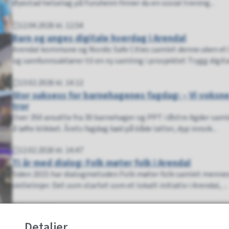
Øyestad helselag på Furuheim finner du en sosial trening...
12.04.2026 kl. 12.54
Publisert
Barn og unges digitale hverdag i Arendal
Arendal kommune og Nordic Safe Cities samlet denne uken et 
og samfunnsaktører til en ny samling i prosjektet Trygg digital 
13.02.2026 kl. 14.12
Publisert
Stor suksess for barnehagenes fagdag: – Vi voksne
tror
Over 350 ansatte fra 30 barnehager og PPT i Østre Agder samle
å løfte blikket. Årets fagdag bød på både latter, dyp innsik...
12.02.2026 kl. 14.47
Publisert
Ti år med dialog: Folk møter folk i Arendal
Siden 2015 har dialogmetoden Folk møter folk samlet mennesk
skillelinjer. Det som startet som et lokalt initiativ i Arendal, ...
15.12.2025 kl. 14.11
Publisert
Fremtiden er interkulturell
Detaljer