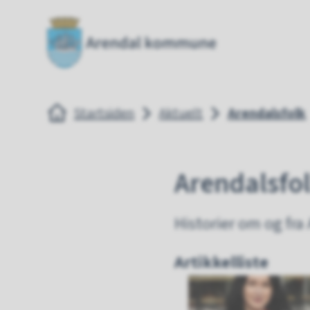
Arendal kommune
Arendal
Du er her:
Startsiden
Aktuelt
Arendalsfolk
Arendalsfo
Historier om og fr
Artikkelliste