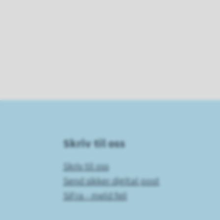
Skriv til oss
Skriv til oss
Send sikker digital post
SiFra - meld feil