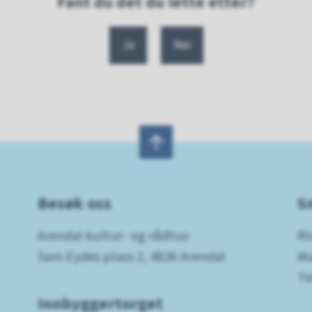
Fant du det du lette etter?
Ja
Nei
Besøk oss
S
Arendal kultur- og rådhus
Ri
Sam Eydes plass 2, 4836 Arendal
Ma
Te
Innbyggertorget