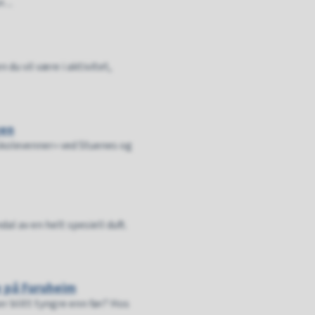
...
du vil være i aktivitet,
gen
«skolevenner» ved Stuenes og
al av en helt spesiell duft.
e på Furuheim
ter blitt tyngre enn før? Hos