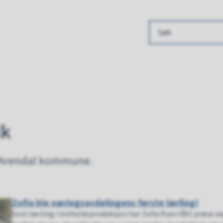
 kommune
lk
a Arendal kommune.
Zofia ble næringsavdelingens første lærling!
Som lærling i innholdsproduksjon har Zofia Ksen fått prøve seg