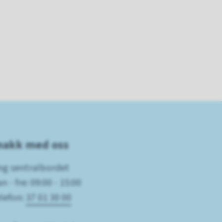
nakk med oss
ng sentralbordet
n - fre: 09:00 - 15:00
lefon:
37 01 30 00