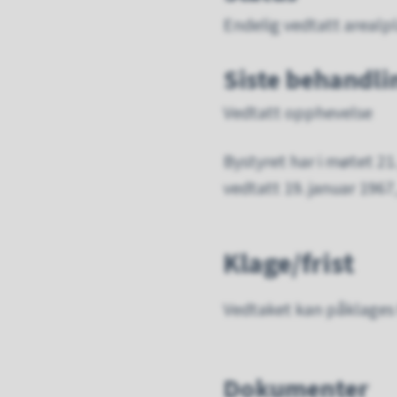
Endelig vedtatt arealpl
Siste behandli
Vedtatt opphevelse
Bystyret har i møtet 21
vedtatt 19. januar 1967, 
Klage/frist
Vedtaket kan påklages
Dokumenter