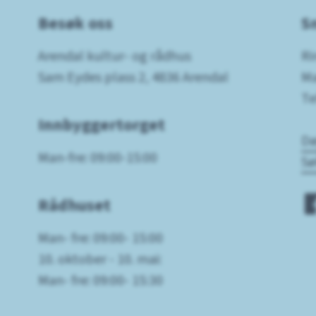
Besøk oss
S
Arendal kultur- og rådhus
Ri
Sam Eydes plass 2, 4836 Arendal
Ma
Te
Innbyggertorget
Dø
Man-fre: 09:00-15:00
Sø
Rådhuset
Man- fre: 09:00- 15:00
10. oktober - 10. mai:
Man- fre: 09:00- 15:30