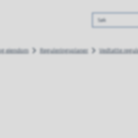
 kommune
 og eiendom
Reguleringsplaner
Vedtatte regul