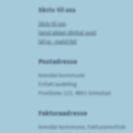
Skriv til oss
Skriv til oss
Send sikker digital post
SiFra - meld feil
Postadresse
Arendal kommune
Enhet/avdeling
Postboks 123, 4891 Grimstad
Fakturaadresse
Arendal kommune, Fakturamottak