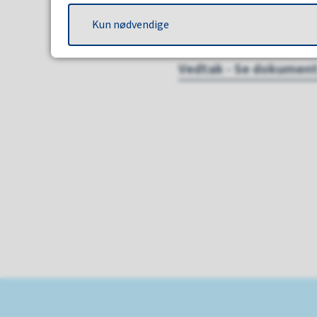
Forslag tatt til be
Kun nødvendige
Arealplankart - Se d
Vedtak - Se dokumen