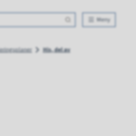
Meny
eringsplaner
His, del av