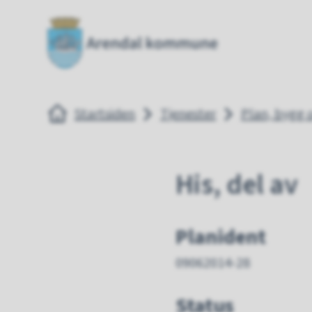
Arendal kommune
Arendal
Du er her:
Startsiden
Tjenester
Plan, bygg
His, del av
Planident
09062014-28
Status