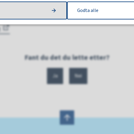
handling (10.12.2014)
Godta alle
okument
t
Fant du det du lette etter?
Ja
Nei