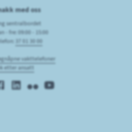
nakk med oss
ng sentralbordet
n - fre: 09:00 - 15:00
lefon:
37 01 30 00
gnåpne vakttelefoner
k etter ansatt