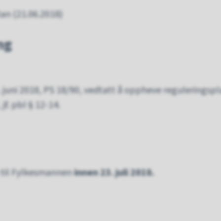
an (21.06.2018)
ng
. juni 2018, PS 18/90, vedtatt å oppheve reguleringspla
jf. pbl § 12-14.
 til Fylkesmannen
innen 23. juli 2018.