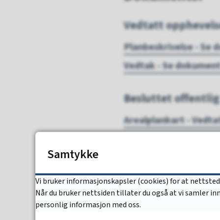
Vedtatt opphevelse
Planbeskrivelse - Se
Vedtak - Se dokumen
Besluttet offentlig
Arealplankart - Vedta
Illustrasjon - Oversik
Samtykke
Planbeskrivelse - Se
Rapport - Innspill til
Vi bruker informasjonskapsler (cookies) for at nettste
Når du bruker nettsiden tillater du også at vi samler i
Vedtak - Se dokumen
personlig informasjon med oss.