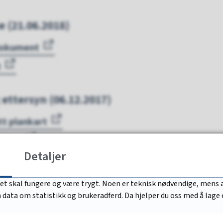
 (21.06.2018)
 dokument
t
 ettersyn (06.12.2017)
tt plankart
tskart
Detaljer
 dokument
 oppstartsmeldingen
det skal fungere og være trygt. Noen er teknisk nødvendige, mens a
nn data om statistikk og brukeradferd. Da hjelper du oss med å lage
t