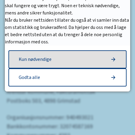
Send sikker digital post
skal fungere og være trygt. Noen er teknisk nødvendige,
SiFra - meld feil
mens andre sikrer funksjonalitet.
Når du bruker nettsiden tillater du også at vi samler inn data
om statistikk og brukeradferd. Da hjelper du oss med å lage
Postadresse
et bedre nettsted uten at du trenger å dele noe personlig
informasjon med oss.
Arendal kommune
Enhet/avdeling
Kun nødvendige
Postboks 123, 4891 Grimstad
Godta alle
Fakturaadresse
Arendal kommune, Fakturamottak
Postboks 503, 4898 Grimstad
Organisasjonsnummer: 940493021
Bankkontonummer: 32074587169