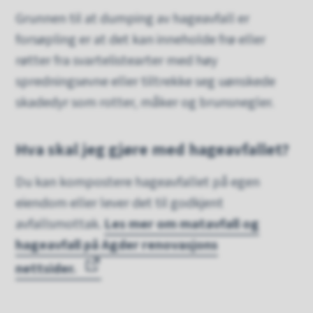
Grunnen til at dumping av hageavfall er
forsøpling er at det kan inneholde frø eller
røtter fra svartelistearter med høy
spredningsevne eller tiltrekke seg uønskede
skadedyr som rotter, måker og brunsnegler.
Hva skal jeg gjøre med hageavfallet?
Du kan kompostere hageavfallet på egen
eiendom eller lever det til godkjent
avfallsmottak.
Les mer om matavfall og
hageavfall på Agder renovasjons
nettsider.