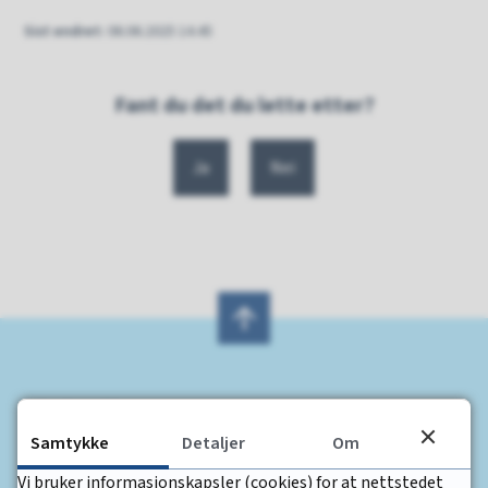
Sist endret
06.06.2025 14.45
Fant du det du lette etter?
Ja
Nei
Skriv til oss
Samtykke
Detaljer
Om
Skriv til oss
Vi bruker informasjonskapsler (cookies) for at nettstedet