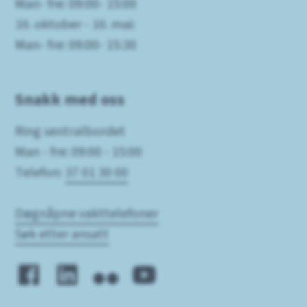
Man- fre: 09:00- 15:00
10. oktober - 10. mai:
Man- fre: 09:00- 15:30
Snakk med oss
Ring sentralbordet
Man - fre: 09:00 - 15:00
Telefon:
37 01 30 00
Døgnåpne vakttelefoner
Søk etter ansatt