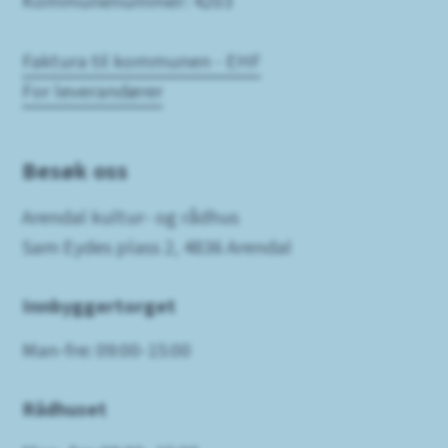
Kommunenummer: 4203
Faktura til kommunen - EHF
For leverandører
Besøk oss
Arendal kultur- og rådhus
Sam Eydes plass 2, 4836 Arendal
Innbyggertorget
Man-fre: 09:00-15:00
Rådhuset