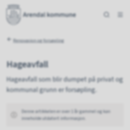
Arendal kommune
Arendal kommune
Du er her:
Renovasjon og forsøpling
Hageavfall
Hageavfall som blir dumpet på privat og
kommunal grunn er forsøpling.
Denne artikkelen er over 1 år gammel og kan
inneholde utdatert informasjon.