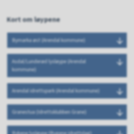
Kort om løypene
Bymarka øst (Arendal kommune)
Asdal/Lunderød lysløype (Arendal
kommune)
Arendal idrettspark (Arendal kommune)
Granestua (Idrettsklubben Grane)
Rykene lysløype (Rygene idrettslag)