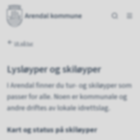
Arendal kommune
Arendal kommune
Du er her:
Ut på tur
Lysløyper og skiløyper
I Arendal finner du tur- og skiløyper som
passer for alle. Noen er kommunale og
andre driftes av lokale idrettslag.
Kart og status på skiløyper