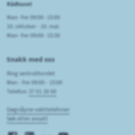
Rådhuset
Man- fre: 09:00- 15:00
10. oktober - 10. mai:
Man- fre: 09:00- 15:30
Snakk med oss
Ring sentralbordet
Man - fre: 09:00 - 15:00
Telefon:
37 01 30 00
Døgnåpne vakttelefoner
Søk etter ansatt