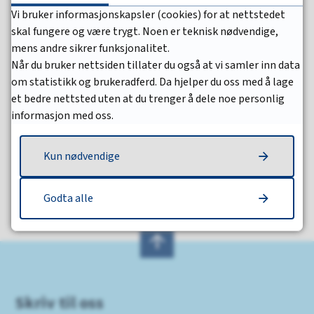
E-post
Send e-post
Vi bruker informasjonskapsler (cookies) for at nettstedet
Mobil
95 74 91 35
skal fungere og være trygt. Noen er teknisk nødvendige,
mens andre sikrer funksjonalitet.
Når du bruker nettsiden tillater du også at vi samler inn data
om statistikk og brukeradferd. Da hjelper du oss med å lage
et bedre nettsted uten at du trenger å dele noe personlig
Fant du det du lette etter?
informasjon med oss.
Ja
Nei
Kun nødvendige
Godta alle
Skriv til oss