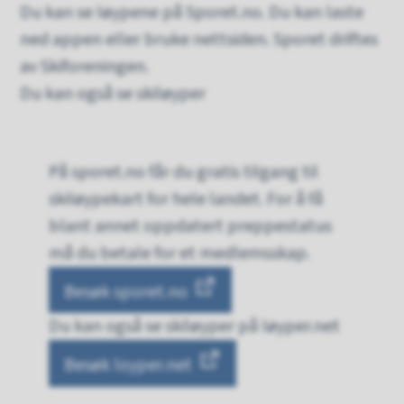
Du kan se løypene på Sporet.no. Du kan laste
ned appen eller bruke nettsiden. Sporet driftes
av Skiforeningen.
Du kan også se skiløyper
På sporet.no får du gratis tilgang til
skiløypekart for hele landet. For å få
blant annet oppdatert preppestatus
må du betale for et medlemsskap.
Besøk sporet.no
Du kan også se skiløyper på løyper.net
Besøk loyper.net