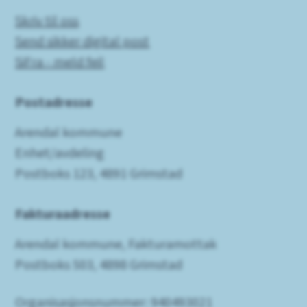
Skriv til oss
Send sikker digital post
SiFra - meld feil
Postadresse
Arendal kommune
Enhet/avdeling
Postboks 123, 4891 Grimstad
Fakturaadresse
Arendal kommune, Fakturamottak
Postboks 503, 4898 Grimstad
Organisasjonsnummer: 940493021