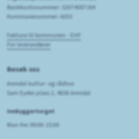
Bankkontonummer: 32074587169
Kommunenummer: 4203
Faktura til kommunen - EHF
For leverandører
Besøk oss
Arendal kultur- og rådhus
Sam Eydes plass 2, 4836 Arendal
Innbyggertorget
Man-fre: 09:00-15:00