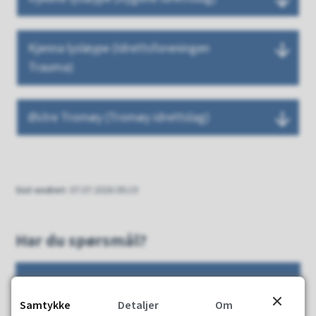
Kjenna lysløype (Idrettsforeningen
Trauma)
Østre Tromøy (Tromøy idrettslag)
Sist endret
07.07.2026 09.19
Har du spørsmål?
Jann Bernhard Nilsen
Samtykke
Detaljer
Om