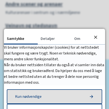
Andre scener og arenaer
Kulturarenaer i sentrum og i nærmiljøene
Veinavn og stedsnavn
Valg av veinavn og stedsnavn, språkrådets
Samtykke
Detaljer
Om
stedsnavnstjeneste, vedtak, klage, viktige lenker.
Vi bruker informasjonskapsler (cookies) for at nettstedet
skal fungere og være trygt. Noen er teknisk nødvendige,
mens andre sikrer funksjonalitet.
Når du bruker nettsiden tillater du også at vi samler inn data
om statistikk og brukeradferd. Da hjelper du oss med å lage
et bedre nettsted uten at du trenger å dele noe personlig
Skriv til oss
informasjon med oss.
Skriv til oss
Kun nødvendige
Send sikker digital post
SiFra - meld feil