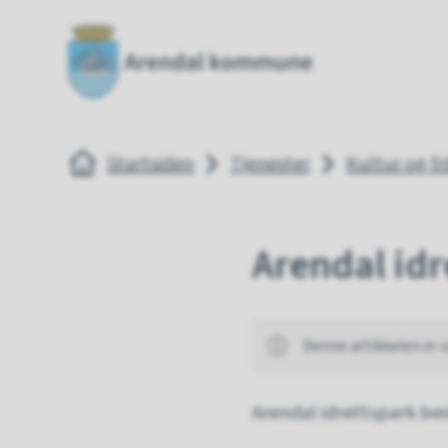
Arendal kommune
Arendal
Du er her:
Startsiden
Tjenester
Kultur og fri
Arendal idr
Denne artikkelen er 
Arendal idrettspark bes