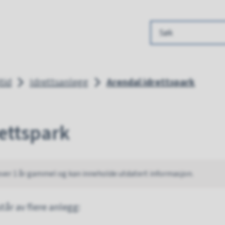
 kommune
tid
Idrettsanlegg
Arendal idrettspark
ettspark
over 1 år gammel og kan inneholde utdatert informasjon.
tår av flere anlegg: