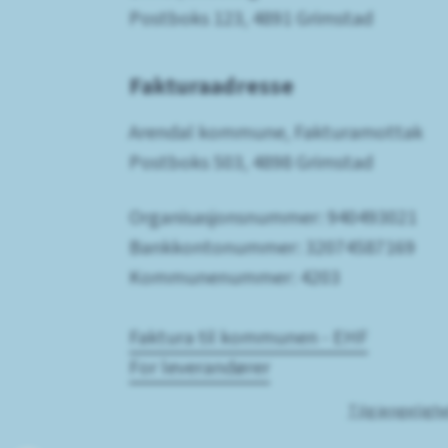
Postboks 123, 4891 Grimstad
Fakturaadresse
Arendal kommune, Fakturamottak
Postboks 503, 4898 Grimstad
Organisasjonsnummer: 940493021
Bankkontonummer: 32074587169
Kommunenummer: 4203
Faktura til kommunen - EHF
For leverandører
Tilgjengeligh