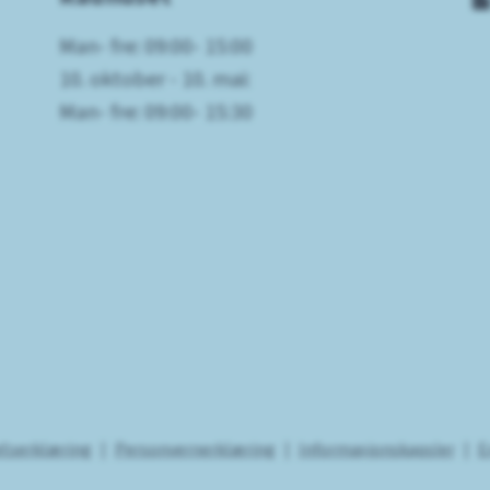
Man- fre: 09:00- 15:00
10. oktober - 10. mai:
Man- fre: 09:00- 15:30
etserklæring
Personvernerklæring
Informasjonskapsler
E