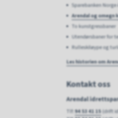
Sparebanken Norge 
Arendal og omegn 
To kunstgressbaner
Utendørsbaner for te
Rulleskiløype og tu
Les historien om Aren
Kontakt oss
Arendal idrettspa
Tlf:
94 53 41 15
(drift i