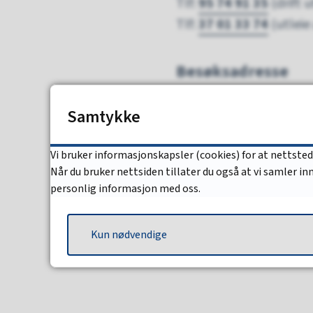
Tlf:
95 74 91 35
(drift 
Tlf:
37 01 33 74
(utleie
Besøksadresse
Østensbuveien 82-92, 4
Samtykke
Vis i Google-kart
Vi bruker informasjonskapsler (cookies) for at nettste
Når du bruker nettsiden tillater du også at vi samler i
personlig informasjon med oss.
Sist endret
18.07.2025 13.16
Kun nødvendige