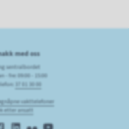
nakk med oss
ng sentralbordet
n - fre: 09:00 - 15:00
lefon:
37 01 30 00
gnåpne vakttelefoner
k etter ansatt