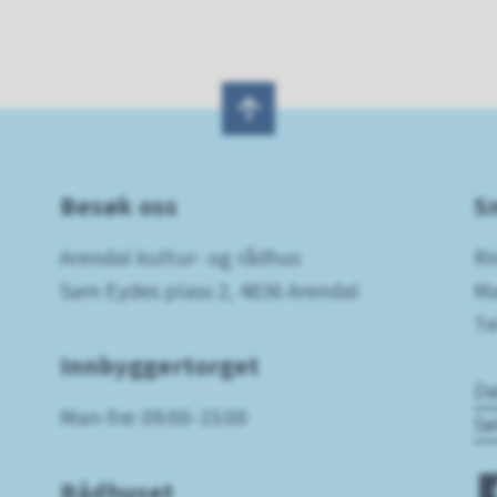
Besøk oss
S
Arendal kultur- og rådhus
Ri
Sam Eydes plass 2, 4836 Arendal
Ma
Te
Innbyggertorget
Dø
Man-fre: 09:00-15:00
Sø
Rådhuset