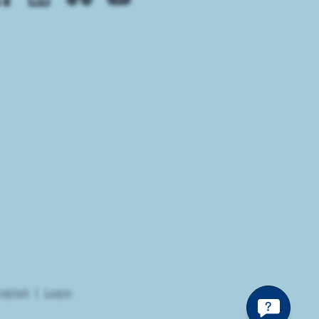
nglish
Login