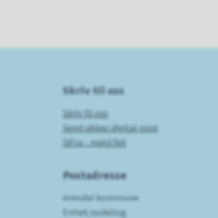
Skriv til oss
Skriv til oss
Send sikker digital post
SiFra - meld feil
Postadresse
Arendal kommune
Enhet/avdeling