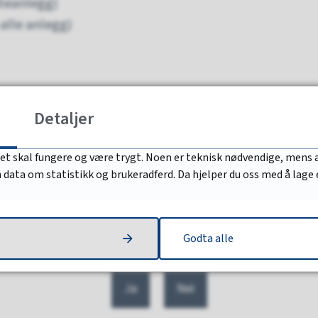
uteanlegg)
 alle anlegg)
848 Arendal
Detaljer
det skal fungere og være trygt. Noen er teknisk nødvendige, mens a
nn data om statistikk og brukeradferd. Da hjelper du oss med å lage
Godta alle
Fant du det du lette etter?
Ja
Nei