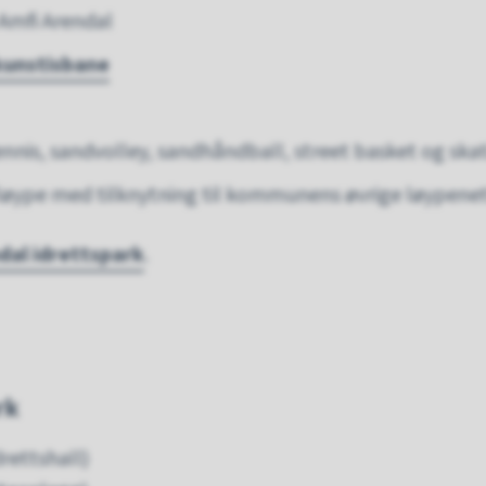
Amfi Arendal
kunstisbane
nnis, sandvolley, sandhåndball, street basket og ska
rløype med tilknytning til kommunens øvrige løypene
dal idrettspark
.
rk
drettshall)