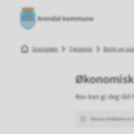
Arendal kommune
Arendal
Du er her:
Startsiden
Tjenester
Bolig og sos
Økonomisk 
Nav kan gi deg råd
Denne artikkelen er 