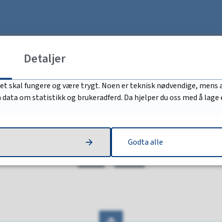
Detaljer
nav.no
det skal fungere og være trygt. Noen er teknisk nødvendige, mens a
nn data om statistikk og brukeradferd. Da hjelper du oss med å lage
Fant du det du lette etter?
Godta alle
Ja
Nei