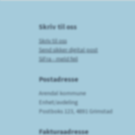
Skriv til oss
Skriv til oss
Send sikker digital post
SiFra - meld feil
Postadresse
Arendal kommune
Enhet/avdeling
Postboks 123, 4891 Grimstad
Fakturaadresse