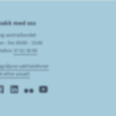
nakk med oss
ng sentralbordet
n - fre: 09:00 - 15:00
lefon:
37 01 30 00
gnåpne vakttelefoner
k etter ansatt