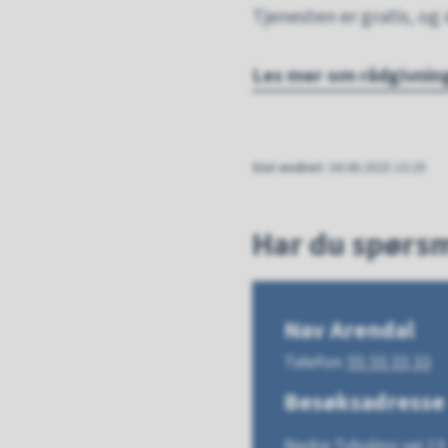
Tjenesten er gratis, og 
Les mer om rådgivnin
Sist endret
04.06.2025 10.29
Har du spørs
Nav Arendal
Telefon
55 55 33 33
Besøksadresse
Nedre Tyholms vei 13