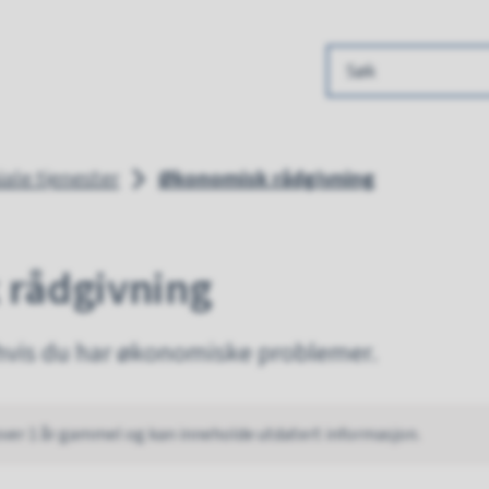
 kommune
iale tjenester
Økonomisk rådgivning
rådgivning
 hvis du har økonomiske problemer.
over 1 år gammel og kan inneholde utdatert informasjon.