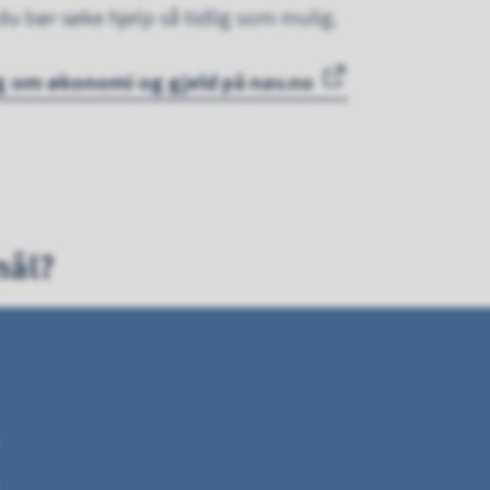
du bør søke hjelp så tidlig som mulig.
g om økonomi og gjeld på nav.no
mål?