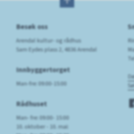
Besøk oss
S
Arendal kultur- og rådhus
Ri
Sam Eydes plass 2, 4836 Arendal
Ma
Te
Innbyggertorget
Dø
Man-fre: 09:00-15:00
Sø
Rådhuset
Man- fre: 09:00- 15:00
10. oktober - 10. mai: