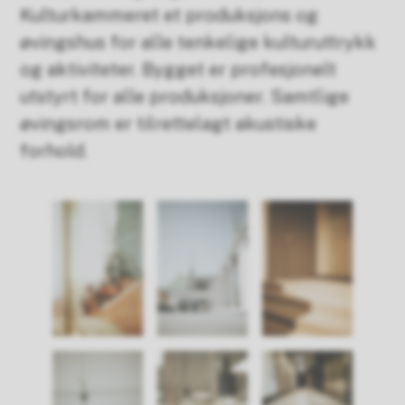
Kulturkammeret et produksjons og
øvingshus for alle tenkelige kulturuttrykk
og aktiviteter. Bygget er profesjonelt
utstyrt for alle produksjoner. Samtlige
øvingsrom er tilrettelagt akustiske
forhold.