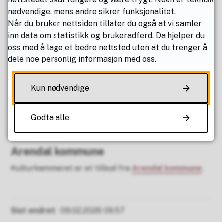
Prosjektrom
nødvendige, mens andre sikrer funksjonalitet.
Møterom
Når du bruker nettsiden tillater du også at vi samler
2 lydstudio
inn data om statistikk og brukeradferd. Da hjelper du
oss med å lage et bedre nettsted uten at du trenger å
Visuelt verksted
dele noe personlig informasjon med oss.
Disse tilbudene finner du foreløpig i
Kun nødvendige
Kulturkammeret
Kulturskolen
Godta alle
Ungkultur
Arendal kommune
Kulturkammeret er et tilbud fra
Arendal kommune
.
Sist endret
09.02.2026 09.57