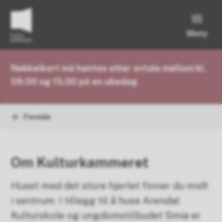
Meny
Kulturkammeret
Nøkkelkort må hentes etter avtale mellom kl.
09.00 og 15.00 på en ukedag
Forside
Du er her:
Om Kulturkammeret
Huset med det store hjertet finner du midt
i sentrum. I tillegg til å huse Arendal
Kulturskole og ungdomstilbudet Smia er