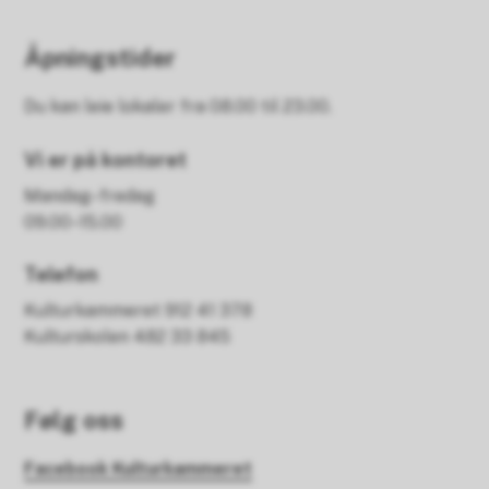
Åpningstider
Du kan leie lokaler fra 08.00 til 23.00.
Vi er på kontoret
Mandag–fredag
09.00–15.00
Telefon
Kulturkammeret 912 41 378
Kulturskolen 482 33 845
Følg oss
Facebook Kulturkammeret