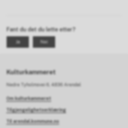
Fant du det du lette etter?
Ja
Nei
Kulturkammeret
Nedre Tyholmsvei 6, 4836 Arendal
Om kulturkammeret
Tilgjengelighetserklæring
Til arendal.kommune.no