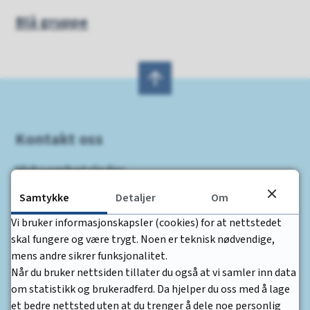
Blå gruppe
Kontakt oss
Virksomhetsleder
Samtykke
Detaljer
Om
Edel Ulven
Tlf: 93 09 93 62
Vi bruker informasjonskapsler (cookies) for at nettstedet
skal fungere og være trygt. Noen er teknisk nødvendige,
mens andre sikrer funksjonalitet.
Telefonnummer til gruppene
Når du bruker nettsiden tillater du også at vi samler inn data
om statistikk og brukeradferd. Da hjelper du oss med å lage
Blå:47451026
et bedre nettsted uten at du trenger å dele noe personlig