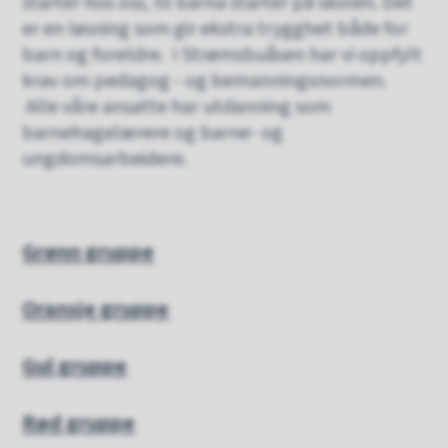
starter hos oss, til barna starter på skolen. Det
er en løsning som gir ekstra trygghet både for
barn og foreldre. I Strømsbuåsen har vi oppfylt
krav om pedagog - og bemanningsnormen.
Alle våre ansatte har utdanning som
barnehagelærere og barne- og
ungdomsarbeidere.
Grønn gruppe
Oransje gruppe
Gul gruppe
Rød gruppe