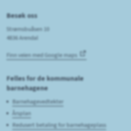
Besøk oss
Strømsbuåsen 10
4836 Arendal
Finn veien med Google maps
Felles for de kommunale
barnehagene
Barnehagevedtekter
Årsplan
Redusert betaling for barnehageplass