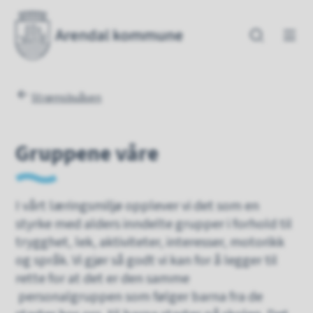
Strømsbuåsen barnehage
Strømsbuåsen barnehag
Du er her:
Strømsbuåsen
Gruppene våre
I vårt læringsmiljø opplever vi det som en
styrke med alders inndelte grupper i forhold til
trygghet, lek, aktiviteter, interesser, motorikk
og språk. Vi gjør så godt vi kan for å legger til
rette for at det er den samme
personalgruppen som følger barna fra de