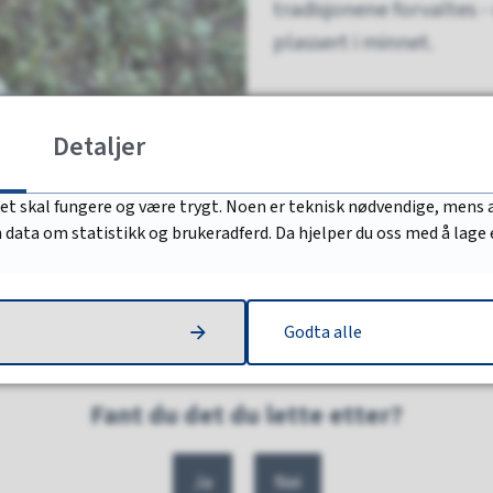
tradisjonene forvaltes 
plassert i minnet.
Detaljer
det skal fungere og være trygt. Noen er teknisk nødvendige, mens a
nn data om statistikk og brukeradferd. Da hjelper du oss med å lage
Godta alle
Fant du det du lette etter?
Ja
Nei