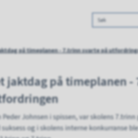
skole
aktdag på timeplanen - 7.trinn svarte på utfordrin
t jaktdag på timeplanen - 
tfordringen
Peder Johnsen i spissen, var skolens 7.trinn 
suksess og i skolens interne konkurranse ble