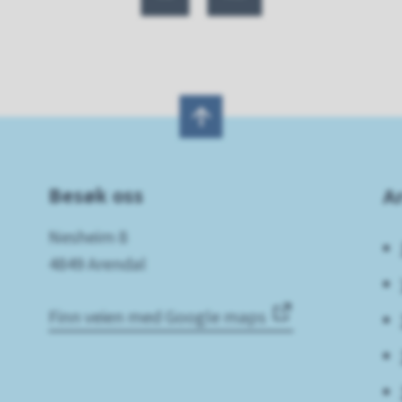
Besøk oss
A
Nesheim 8
4849 Arendal
Finn veien med Google maps