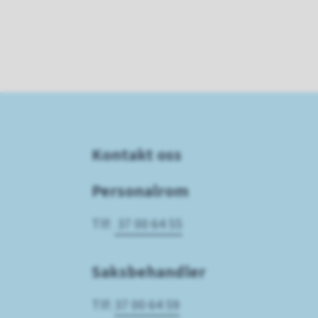
Kontakt oss
Personalrom
Tlf:
37 00 64 55
Saksbehandler
Tlf:
37 00 64 59