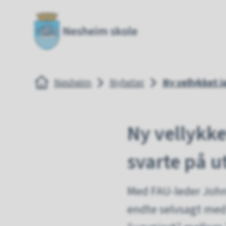
Nesheim skole
Nesheim 
Du er her:
Nesheim
Nyheter
Ny vellykket j
Ny vellykke
svarte på u
Med FAU-leder John 
endte selvsagt med 