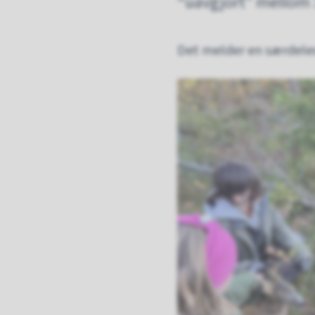
“uavgjort” mellom 3
Det melder en særdeles